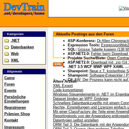
Aktuelle Postings aus den Foren
Kategorien
.NET
ASP-Konferenz:
Dr.Allen Chiropract
Expression Tools:
ExpressionWeb2 
Datenbanken
SQL:
Grosse Tabelle kopiern (138 Mi
Web
ASP.NET2.0:
Fehler beim Download g
Projekte Suche/Biete:
Open Contract
XML
ASP.NET2.0:
Download mit .zip (14.
.NET 3.5 WCF WWF WPF XAML ...
Sharepoint:
Neue z.T. kostenfreie S
Allgemein
Sharepoint:
Software-Entwickler / P
Camp
C#:
AW: Der Prozess kann nicht auf.
Ältere Artikel:
Foren
XML Export
Code konvertieren
Events
Windows-Steuerelemente in .NET im Eigenb
Persönliche
Dataset binden an WPF Gridview
Einstellungen
Schnellere Datenbankzugriffe mit einem Conn
Rechte, Einstellungen und Lizenzen einfach u
Registrieren
Mit einer ClassFactory die Teile einer Anwen
Prämien Shop
Reportingtools von der Anwendung entkoppel
Kontakt
Datentypen selbst erstellen
ORM Teil 3: Die Datenbank mit der Anwendun
Impressum
ORM Teil 2: Querys über mehrere Tabellen