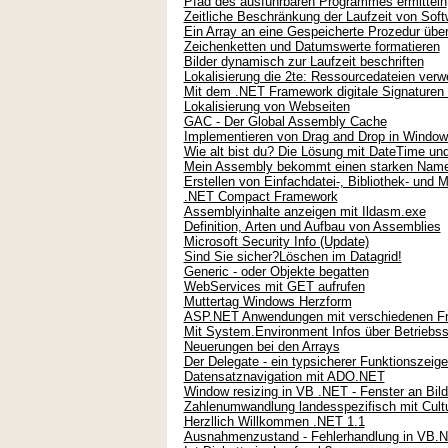
Pfad des ausführbaren Programmes ermitteln
Zeitliche Beschränkung der Laufzeit von Soft
Ein Array an eine Gespeicherte Prozedur übe
Zeichenketten und Datumswerte formatieren
Bilder dynamisch zur Laufzeit beschriften
Lokalisierung die 2te: Ressourcedateien ver
Mit dem .NET Framework digitale Signaturen 
Lokalisierung von Webseiten
GAC - Der Global Assembly Cache
Implementieren von Drag and Drop in Windo
Wie alt bist du? Die Lösung mit DateTime und
Mein Assembly bekommt einen starken Namen 
Erstellen von Einfachdatei-, Bibliothek- und
.NET Compact Framework
Assemblyinhalte anzeigen mit Ildasm.exe
Definition, Arten und Aufbau von Assemblies
Microsoft Security Info (Update)
Sind Sie sicher?Löschen im Datagrid!
Generic - oder Objekte begatten
WebServices mit GET aufrufen
Muttertag Windows Herzform
ASP.NET Anwendungen mit verschiedenen Fr
Mit System.Environment Infos über Betriebs
Neuerungen bei den Arrays
Der Delegate - ein typsicherer Funktionszeige
Datensatznavigation mit ADO.NET
Window resizing in VB .NET - Fenster an Bil
Zahlenumwandlung landesspezifisch mit Cultu
Herzllich Willkommen .NET 1.1
Ausnahmenzustand - Fehlerhandlung in VB.