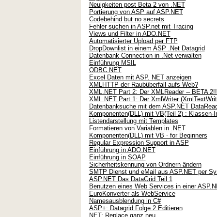
Neuigkeiten post Beta 2 von .NET
Portierung von ASP auf ASP.NET
Codebehind but no secrets
Fehler suchen in ASP.net mit Tracing
Views und Filter in ADO.NET
Automatisierter Upload per FTP
DropDownlist in einem ASP .Net Datagrid
Datenbank Connection in .Net verwalten
Einführung MSIL
ODBC.NET
Excel Daten mit ASP. NET anzeigen
XMLHTTP der Raubüberfall aufs Web?
XML.NET Part 2: Der XMLReader -- BETA 2!!
XML.NET Part 1: Der XmlWriter (XmlTextWriter
Datenbanksuche mit dem ASP.NET DataRead
Komponenten(DLL) mit VB(Teil 2) : Klassen-
Listendarstellung mit Templates
Formatieren von Variablen in .NET
Komponenten(DLL) mit VB - for Beginners
Regular Expression Support in ASP
Einführung in ADO.NET
Einführung in SOAP
Sicherheitskennung von Ordnern ändern
SMTP Dienst und eMail aus ASP.NET per Sy
ASP.NET Das DataGrid Teil 1
Benutzen eines Web Services in einer ASP
EuroKonverter als WebService
Namesausblendung in C#
ASP+: Datagrid Folge 2 Editieren
NET: Replace ganz neu