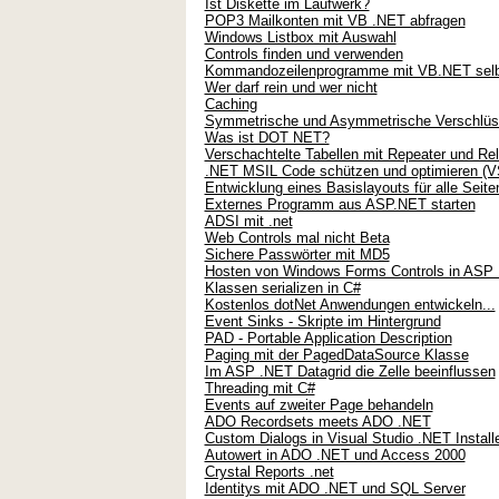
Ist Diskette im Laufwerk?
POP3 Mailkonten mit VB .NET abfragen
Windows Listbox mit Auswahl
Controls finden und verwenden
Kommandozeilenprogramme mit VB.NET selb
Wer darf rein und wer nicht
Caching
Symmetrische und Asymmetrische Verschlüs
Was ist DOT NET?
Verschachtelte Tabellen mit Repeater und Rel
.NET MSIL Code schützen und optimieren (V
Entwicklung eines Basislayouts für alle Seite
Externes Programm aus ASP.NET starten
ADSI mit .net
Web Controls mal nicht Beta
Sichere Passwörter mit MD5
Hosten von Windows Forms Controls in ASP .
Klassen serializen in C#
Kostenlos dotNet Anwendungen entwickeln...
Event Sinks - Skripte im Hintergrund
PAD - Portable Application Description
Paging mit der PagedDataSource Klasse
Im ASP .NET Datagrid die Zelle beeinflussen
Threading mit C#
Events auf zweiter Page behandeln
ADO Recordsets meets ADO .NET
Custom Dialogs in Visual Studio .NET Install
Autowert in ADO .NET und Access 2000
Crystal Reports .net
Identitys mit ADO .NET und SQL Server