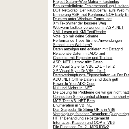
Project Saturn=Web Matrix = kostenlos
Benutzerdefinierte Fehlerbehandlung / -seite
DOT NetScrap: Der Raubüberfall aufs Web m
Erinnerung ASP .net Konferenz EOF Early Bi
Drucken unter Windows Forms .net
XmlTextWriter der bessere Weg
WebForm Listbox verwenden in ASP .NET
XML Lesen mit XMLTextReader
Vote: gib mir deine Stimme
Performance Tipps für .net Anwendungen
Schnell zum Webform?
Daten anzeigen und editieren mit Datagrid
Relationale Daten mit ADO .net
Checklist mit Repeater und Textbox
ASP .NET Listbox trifft Daten
XP Visual Style für VB6.EXE - Teil 2
XP Visual Style für VB6 - Teil 1
Datenverknüpfungs-Eigenschaften --> Der Di
ADO .NET:Offline Daten sind doch gut!
PowerUp Your ADO-Code
Null und Nichts in .NET
Die Lösung für Probleme die wir gar nicht ha
Connection String zentral ablegen- the short 
MCP Test VB .NET Beta
Enumeration in VB .NET
Das Gaspedal für String-OP´s in VB6
Vorspieglung falscher Tatsachen: Querystrin
HTTP Behandlung selbstgemacht
Interfaces, Klassen und OOP in VB6
File Functions Teil 2 - MP3 ID3v2