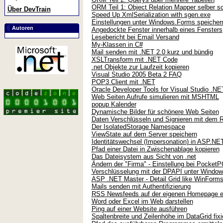
ORM Teil 1: Object Relation Mapper selber sc
Über DevTrain
Speed Up XmlSerialization with sgen.exe
Einstellungen unter Windows.Forms speicher
Autoren
Angedockte Fenster innerhalb eines Fensters
Lesebericht bei Email Versand
My-Klassen in C#
Mail senden mit .NET 2.0 kurz und bündig
XSLTransform mit .NET Code
.net Objekte zur Laufzeit kopieren
Visual Studio 2005 Beta 2 FAQ
POP3 Client mit .NET
Oracle Developer Tools for Visual Studio .NE
Web Seiten Aufrufe simulieren mit MSHTML
popup Kalender
Dynamische Bilder für schönere Web Seiten
Daten Verschlüsseln und Signieren mit dem 
Der IsolatedStorage Namespace
ViewState auf dem Server speichern
Identitätswechsel (Impersonation) in ASP.NE
Pfad einer Datei in Zwischenablage kopieren
Das Dateisystem aus Sicht von .net
Ändern der "Firma" - Einstellung bei PocketP
Verschlüsselung mit der DPAPI unter Windo
ASP .NET Master - Detail Grid like WinForm
Mails senden mit Authentifizierung
RSS Newsfeeds auf der eigenen Homepage e
Word oder Excel im Web darstellen
Ping auf einer Website ausführen
Spaltenbreite und Zeilenhöhe im DataGrid fixi