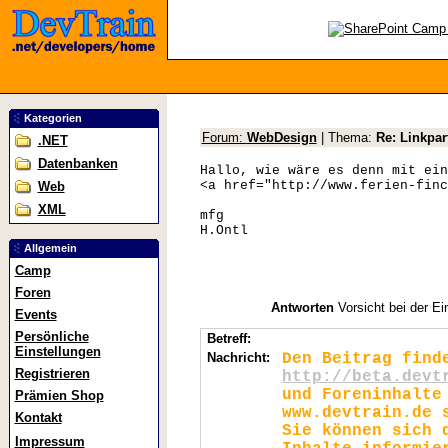
Kategorien
Forum:
WebDesign
| Thema:
Re: Linkpar
.NET
Datenbanken
Hallo, wie wäre es denn mit ein
<a href="http://www.ferien-finc
Web
XML
mfg
H.Ontl
Allgemein
Camp
Foren
Antworten
Vorsicht bei der Ei
Events
Persönliche
Betreff:
Einstellungen
Nachricht:
Den Beitrag find
Registrieren
http://beta.devt
und Foreninhalte
Prämien Shop
www.devtrain.de 
Kontakt
Sie können sich 
Impressum