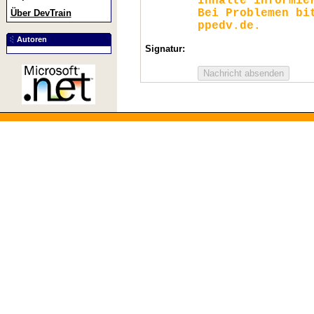
Inhalte informie
Bei Problemen bi
Über DevTrain
ppedv.de.
Autoren
Signatur: