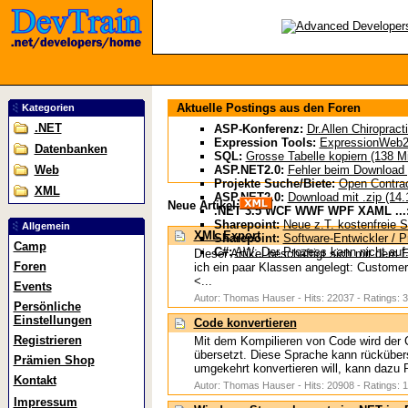
Aktuelle Postings aus den Foren
Kategorien
.NET
ASP-Konferenz:
Dr.Allen Chiropract
Expression Tools:
ExpressionWeb2 
Datenbanken
SQL:
Grosse Tabelle kopiern (138 Mi
Web
ASP.NET2.0:
Fehler beim Download g
Projekte Suche/Biete:
Open Contract
XML
ASP.NET2.0:
Download mit .zip (14.
Neue Artikel:
.NET 3.5 WCF WWF WPF XAML ...
Sharepoint:
Neue z.T. kostenfreie S
Allgemein
XML Export
Sharepoint:
Software-Entwickler / P
Camp
C#:
AW: Der Prozess kann nicht auf.
Dieser Artikel beschäftigt sich mit de
Foren
ich ein paar Klassen angelegt: Customer
<...
Events
Autor: Thomas Hauser - Hits: 22037 - Ratings: 3
Persönliche
Einstellungen
Code konvertieren
Registrieren
Mit dem Kompilieren von Code wird der 
übersetzt. Diese Sprache kann rückübe
Prämien Shop
umgekehrt konvertieren will, kann dazu R
Kontakt
Autor: Thomas Hauser - Hits: 20908 - Ratings: 1
Impressum