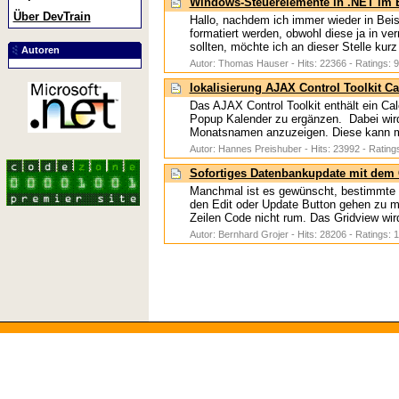
Windows-Steuerelemente in .NET im 
Über DevTrain
Hallo, nachdem ich immer wieder in Bei
formatiert werden, obwohl diese ja in v
sollten, möchte ich an dieser Stelle kurz
Autoren
Autor: Thomas Hauser - Hits: 22366 - Ratings: 9
lokalisierung AJAX Control Toolkit C
Das AJAX Control Toolkit enthält ein Ca
Popup Kalender zu ergänzen. Dabei wir
Monatsnamen anzuzeigen. Diese kann man
Autor: Hannes Preishuber - Hits: 23992 - Rating
Sofortiges Datenbankupdate mit dem 
Manchmal ist es gewünscht, bestimmte 
den Edit oder Update Button gehen zu
Zeilen Code nicht rum. Das Gridview wird
Autor: Bernhard Grojer - Hits: 28206 - Ratings: 